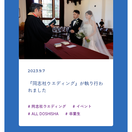
2023.9.7
『同志社ウエディング』が執り行わ
れました
# 同志社ウエディング
# イベント
# ALL DOSHISHA
# 卒業生