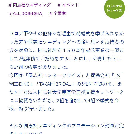
# 同志社ウエディング
# イベント
同志社大学
設立の旨意
# ALL DOSHISHA
# 卒業生
コロナ下やその他様々な理由で結婚式を挙げられなか
った方や同志社ウエディングへの強い思いをお持ちの
方を対象に、同志社創立１５０周年記念事業の一環と
して2組無償でご招待をすることにし、公募したとこ
ろ27組の応募がありました。
今回は「同志社エンタープライズ」と提携会社「LST
WEDDING」「TAKAMI BRIDAL」の3社にご協力を、ま
たＮＰＯ法人同志社大学産官学連携支援ネットワーク
にご協賛をいただき、2組を追加して4組の挙式を今
秋、執り行いました。
そんな同志社ウエディングのプロモーション動画が完
成しましたので、