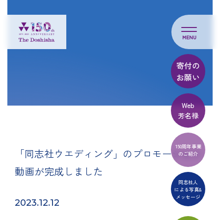
MENU
寄付の
お願い
Web
芳名禄
150周年事業
「同志社ウエディング」のプロモーション
のご紹介
動画が完成しました
同志社人
による写真&
メッセージ
2023.12.12